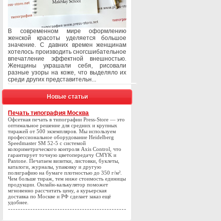
В современном мире оформлению
женской красоты уделяется большое
значение. С давних времен женщинам
хотелось производить сногсшибательное
впечатление эффектной внешностью.
Женщины украшали себя, рисовали
разные узоры на коже, что выделяло их
среди других представительн...
Новые статьи
Печать типография Москва
Офсетная печать в типографии Press-Store — это
оптимальное решение для средних и крупных
тиражей от 500 экземпляров. Мы используем
профессиональное оборудование Heidelberg
Speedmaster SM 52-5 с системой
колориметрического контроля Axis Control, что
гарантирует точную цветопередачу CMYK и
Pantone. Печатаем визитки, листовки, буклеты,
каталоги, журналы, упаковку и другую
полиграфию на бумаге плотностью до 350 г/м².
Чем больше тираж, тем ниже стоимость единицы
продукции. Онлайн-калькулятор поможет
мгновенно рассчитать цену, а курьерская
доставка по Москве и РФ сделает заказ ещё
удобнее.