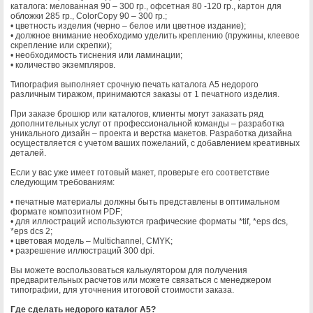
Годовые отчёты
каталога: мелованная 90 – 300 гр., офсетная 80 -120 гр., картон для
Дипломные работы
обложки 285 гр., ColorCopy 90 – 300 гр.;
Дипломы
• цветность изделия (черно – белое или цветное издание);
• должное внимание необходимо уделить креплению (пружины, клеевое
Документы
скрепление или скрепки);
Евробуклеты
• необходимость тиснения или ламинации;
Ежедневники
• количество экземпляров.
Журналы
Типография выполняет срочную печать каталога А5 недорого
Инструкции
различным тиражом, принимаются заказы от 1 печатного изделия.
Календари
Картины
При заказе брошюр или каталогов, клиенты могут заказать ряд
дополнительных услуг от профессиональной команды – разработка
Карты
уникального дизайн – проекта и верстка макетов. Разработка дизайна
Каталоги
осуществляется с учетом ваших пожеланий, с добавлением креативных
Книги
деталей.
Конверты
Если у вас уже имеет готовый макет, проверьте его соответствие
Купоны
следующим требованиям:
Листовки
Лифлеты
• печатные материалы должны быть представлены в оптимальном
формате композитном PDF;
Меню
• для иллюстраций используются графические форматы *tif, *eps dcs,
Методички
*eps dcs 2;
Монографии
• цветовая модель – Multichannel, CMYK;
• разрешение иллюстраций 300 dpi.
Наклейки
Объявления
Вы можете воспользоваться калькулятором для получения
Открытки
предварительных расчетов или можете связаться с менеджером
Плакаты
типографии, для уточнения итоговой стоимости заказа.
Планинги
Где сделать недорого каталог А5?