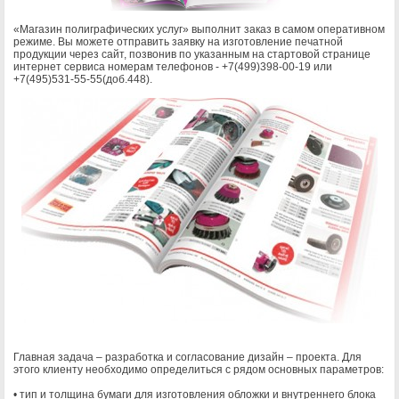
8
Отзывы
«Магазин полиграфических услуг» выполнит заказ в самом оперативном
режиме. Вы можете отправить заявку на изготовление печатной
9
продукции через сайт, позвонив по указанным на стартовой странице
интернет сервиса номерам телефонов - +7(499)398-00-19 или
Магазин полиграфических услуг
+7(495)531-55-55(доб.448).
Автобиографии
0
Авторефераты
Альбомы
Альманахи
Анкеты
Атласы
Афиши
Бейджи
Билеты
Биографии
Бирки
Бланки
Блокноты
Буклеты
Брошюры
Бюллетени
Визитки
Главная задача – разработка и согласование дизайн – проекта. Для
Вкладыши
этого клиенту необходимо определиться с рядом основных параметров:
Грамоты
• тип и толщина бумаги для изготовления обложки и внутреннего блока