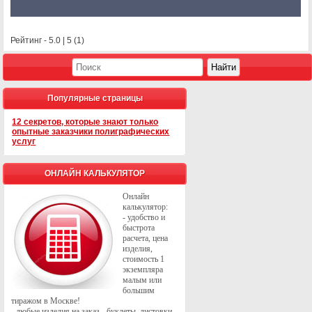
Рейтинг -
5.0
|
5
(
1
)
Популярные страницы
12 секретов, которые знают только
опытные заказчики полиграфических
услуг
ОНЛАЙН КАЛЬКУЛЯТОР
Онлайн
калькулятор:
- удобство и
быстрота
расчета, цена
изделия,
стоимость 1
экземпляра
малым или
большим
тиражом в Москве!
- любые изделия на заказ - буклеты, листовки,