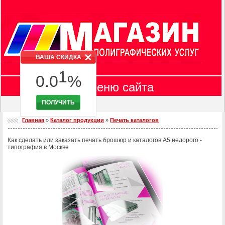
7
7
8
8
0
9
9
1
ВАША СКИДКА
0
.
0
%
2
Меню сайта
ПОЛУЧИТЬ
3
Главная
Главная
»
Каталог продукции
»
Печать каталогов
Продукция
4
Оборудование
Как сделать или заказать печать брошюр и каталогов А5 недорого -
типография в Москве
Цены
5
Онлайн калькулятор
6
Заказать on-line
Требования к макетам
7
Доставка
Контакты