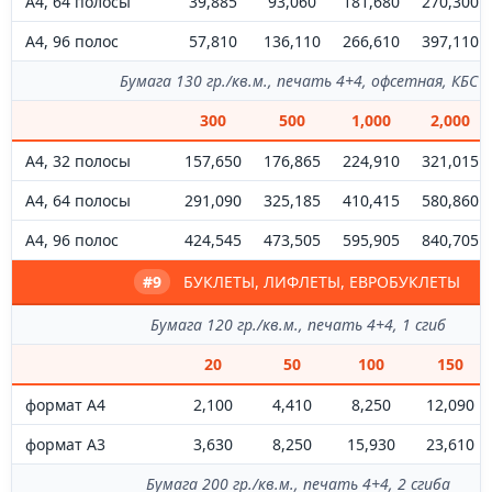
А4, 64 полосы
39,885
93,060
181,680
270,300
А4, 96 полос
57,810
136,110
266,610
397,110
Бумага 130 гр./кв.м., печать 4+4, офсетная, КБС
300
500
1,000
2,000
А4, 32 полосы
157,650
176,865
224,910
321,015
А4, 64 полосы
291,090
325,185
410,415
580,860
А4, 96 полос
424,545
473,505
595,905
840,705
#9
БУКЛЕТЫ, ЛИФЛЕТЫ, ЕВРОБУКЛЕТЫ
Бумага 120 гр./кв.м., печать 4+4, 1 сгиб
20
50
100
150
формат А4
2,100
4,410
8,250
12,090
формат А3
3,630
8,250
15,930
23,610
Бумага 200 гр./кв.м., печать 4+4, 2 сгиба