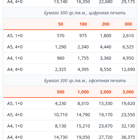
А4, 4+0
13,140
16,350
22,680
29,175
Бумага 300 гр./кв.м., цифровая печать
50
100
200
300
А5, 1+0
570
975
1,800
2,610
А5, 4+0
1,290
2,340
4,440
6,525
А4, 1+0
960
1,755
3,360
4,950
А4, 4+0
2,325
4,395
8,550
12,690
Бумага 300 гр./кв.м., офсетная печать
500
1,000
2,000
3,000
А5, 1+0
4,230
8,310
15,330
19,620
А5, 4+0
10,710
14,790
19,170
23,550
А4, 1+0
8,130
15,210
23,670
32,130
А4, 4+0
14,730
19,050
27,720
36,375