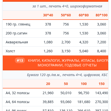
за 1 шт., печать 4+0, широкоформатная
30*40
50*60
60*80
80*100
190 гр. глянец
378
756
1,530
3,060
200 гр.сатин
378
756
1,530
3,060
Акварельная
1,080
2,700
4,320
7,200
Холст
1,260
3,150
5,040
8,400
#13
КНИГИ, КАТАЛОГИ, ЖУРНАЛЫ, АТЛАСЫ, БИОГРА
МОНОГРАФИИ, ГОДОВЫЕ ОТЧЕТЫ
Бумага 120 гр./кв.м., печать 4+4, цифровая, КБС
20
50
100
150
А4, 32 полосы
21,960
50,010
96,750
143,490
А4, 64 полосы
39,885
93,060
181,680
270,300
А4, 96 полос
57,810
136,110
266,610
397,110