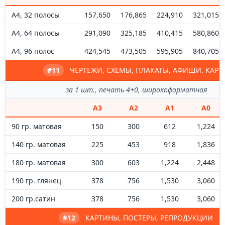
А4, 32 полосы
157,650
176,865
224,910
321,015
А4, 64 полосы
291,090
325,185
410,415
580,860
А4, 96 полос
424,545
473,505
595,905
840,705
#11
ЧЕРТЕЖИ, СХЕМЫ, ПЛАКАТЫ, АФИШИ, КАРТ
за 1 шт., печать 4+0, широкоформатная
А3
А2
А1
А0
90 гр. матовая
150
300
612
1,224
140 гр. матовая
225
453
918
1,836
180 гр. матовая
300
603
1,224
2,448
190 гр. глянец
378
756
1,530
3,060
200 гр.сатин
378
756
1,530
3,060
#12
КАРТИНЫ, ПОСТЕРЫ, РЕПРОДУКЦИИ