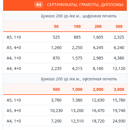
#4
СЕРТИФИКАТЫ, ГРАМОТЫ, ДИПЛОМЫ
Бумага 200 гр./кв.м., цифровая печать
50
100
200
300
А5, 1+0
525
885
1,605
2,325
А5, 4+0
1,260
2,250
4,245
6,240
А4, 1+0
870
1,575
2,985
4,380
А4, 4+0
2,235
4,215
8,160
12,120
Бумага 200 гр./кв.м., офсетная печать
500
1,000
2,000
3,000
А5, 1+0
3,780
7,380
12,630
15,780
А5, 4+0
10,230
13,200
16,470
19,740
А4, 1+0
7,200
12,510
18,720
24,930