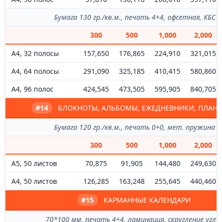
Бумага 130 гр./кв.м., печать 4+4, офсетная, КБС
300
500
1,000
2,000
А4, 32 полосы
157,650
176,865
224,910
321,015
А4, 64 полосы
291,090
325,185
410,415
580,860
А4, 96 полос
424,545
473,505
595,905
840,705
#14
БЛОКНОТЫ, АЛЬБОМЫ, ЕЖЕДНЕВНИКИ, ПЛАН
Бумага 120 гр./кв.м., печать 0+0, мет. пружина
300
500
1,000
2,000
А5, 50 листов
70,875
91,905
144,480
249,630
А4, 50 листов
126,285
163,248
255,645
440,460
#15
КАРМАННЫЕ КАЛЕНДАРИ
70*100 мм, печать 4+4, ламинация, скругление угло