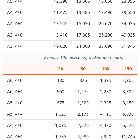
А5, 4+4
12,390
13,605
16,050
23,355
А4, 4+0
11,475
13,485
17,490
29,550
А4, 4+4
13,545
15,930
20,670
34,935
А3, 4+0
13,410
17,385
25,290
49,035
А3, 4+4
19,620
24,300
33,690
61,845
Бумага 120 гр./кв.м., цифровая печать
20
50
100
150
А6, 4+0
480
825
1,395
1,965
А6, 4+4
660
1,275
2,280
3,300
А5, 4+0
675
1,320
2,385
3,450
А5, 4+4
1,020
2,175
4,110
6,030
А4, 4+0
1,095
2,370
4,470
6,570
А4, 4+4
1,785
4,080
7,920
11,745