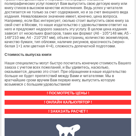
полиграфических услуг помогут Вам выпустить свою детскую книгу или
книгу стихов в высоком качестве исполнения. Ведь успех у читателя
достигается не только за счет содержания, но и за счет внешнего вида
издания. Немаловажное значение имеет, конечно, цена вопроса.
Например, если Вас интересует, сколько стоит выпустить свою книгу за
свой счет в Москве, то наше издательство с удовольствием ответит на
него и предложит недорого заказать эту услугу. В целом цена издания
зависит от нескольких факторов, таких как формат (А6 - 105*148 мм, А5 -
148*210 мм, А4 - 210*297 мм), объем страниц, количество экземпляров,
качество бумаги, тип обложки, наличие рисунков, красочность (черно-
белая 1+1 или цветная 4+4), сложность допечатной подготовки.
Стоимость выпуска книги
Наши специалисты могут быстро посчитать конечную стоимость Вашего
заказа с учетом всех пожеланий, и Вы удивитесь, насколько,
оказывается, дешево это стоит. При обращении в наше издательство
больше не будет препятствий между Вами и читателями. Мы в
кратчайшие сроки вручим Вам первую книгу, выпустить которую
возьмемся с большим удовольствием!
! ПОСМОТРЕТЬ ЦЕНЫ !
! ОНЛАЙН КАЛЬКУЛЯТОР !
! ЗАКАЗАТЬ РАСЧЕТ !