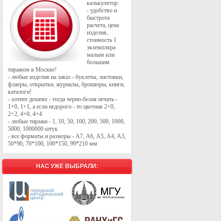
калькулятор:
- удобство и
быстрота
расчета, цена
изделия,
стоимость 1
экземпляра
малым или
большим
тиражом в Москве!
- любые изделия на заказ - буклеты, листовки,
флаеры, открытки, журналы, брошюры, книги,
каталоги!
- хотите дешево - тогда черно-белая печать -
1+0, 1+1, а если недорого - то цветная 2+0,
2+2, 4+0, 4+4
- любые тиражи - 1, 10, 50, 100, 200, 500, 1000,
5000, 1000000 штук
- все форматы и размеры - А7, А6, А5, А4, А3,
50*90, 70*100, 100*150, 99*210 мм
НАС УЖЕ ВЫБРАЛИ: