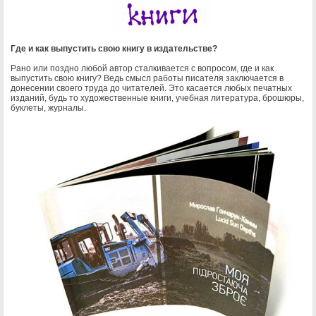
8
Отзывы
9
Где и как выпустить свою книгу в издательстве?
Магазин полиграфических услуг
Рано или поздно любой автор сталкивается с вопросом, где и как
0
Автобиографии
выпустить свою книгу? Ведь смысл работы писателя заключается в
Авторефераты
донесении своего труда до читателей. Это касается любых печатных
изданий, будь то художественные книги, учебная литература, брошюры,
Альбомы
буклеты, журналы.
Альманахи
Анкеты
Атласы
Афиши
Бейджи
Билеты
Биографии
Бирки
Бланки
Блокноты
Буклеты
Брошюры
Бюллетени
Визитки
Вкладыши
Грамоты