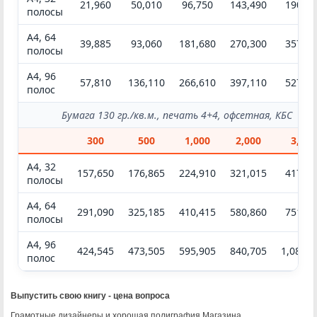
Постеры
Прайс-листы
Прейскуранты
Пригласительные билеты
Проспекты
Пособия
Пустографки
Путеводители
Путевые листы
Реестры
Рекламки
Рукописи
Сборники
Сертификаты
Скетчбуки
Справочники
Стикеры
Схемы
Тетради
Учебники
Флаеры
Ценники
Чертежи
Этикетки
Выпустить свою книгу - цена вопроса
Грамотные дизайнеры и хорошая полиграфия Магазина