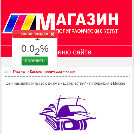
7
7
0
8
8
1
9
9
ВАША СКИДКА
2
0
.
0
%
Меню сайта
3
ПОЛУЧИТЬ
Главная
Главная
»
Каталог продукции
»
Книги
Продукция
4
Оборудование
Где и как выпустить свою книгу в издательстве? - типография в Москве
5
Цены
Онлайн калькулятор
6
Заказать on-line
Требования к макетам
7
Доставка
Контакты