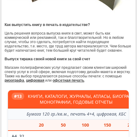
Годовые отчёты
Дипломные работы
Дипломы
Документы
Евробуклеты
Как выпустить книгу в печать в издательстве?
Ежедневники
Журналы
Цель решения вопроса выпуска книги в свет, может быть как
коммерческой или рекламной, так и благотворительной. Но в любом
Инструкции
случае, чтобы это сделать, потребуется найти подходящее
Календари
издательство, т.е. место, где труд автора материализуется. Чем больше
Картины
будет напечатано книг, тем больший круг читателей будет охвачен.
Карты
Выпуск тиража своей новой книги за свой счет
Каталоги
Книги
Магазин полиграфических услуг предлагает своим клиентам широкий
Конверты
спектр услуг в этой сфере, включая подготовку дизайн-макета и верстку.
Также на выбор предлагаются разные способы печати: с помощью
Купоны
ризографа
,
цифровая
или
офсетная печать
.
Листовки
Лифлеты
Меню
Методички
Монографии
Наклейки
Объявления
Открытки
Плакаты
Планинги